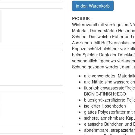
in den Warenkorb
PRODUKT
Winteroverall mit versiegelten
Material. Der verstärkte Hosenbo
Schnee. Das weiche Futter und d
Ausziehen. Mit Reißverschlusst
Kapuze schützt nicht nur vor kal
beim Spielen: Dank der Druckknöpf
versehentlich irgendwo verfange
Schuhe gezogen werden, damit a
alle verwendeten Materialie
alle Nähte sind wasserdich
fluorkohlenwasserstofffre
BIONIC-FINISH®ECO
bluesign®-zertifizierte Fe
isolierter Hosenboden
glattes Polyesterfutter mit
sichere, abnehmbare Kap
elastische Bündchen und 
abnehmbare, strapazierfäh