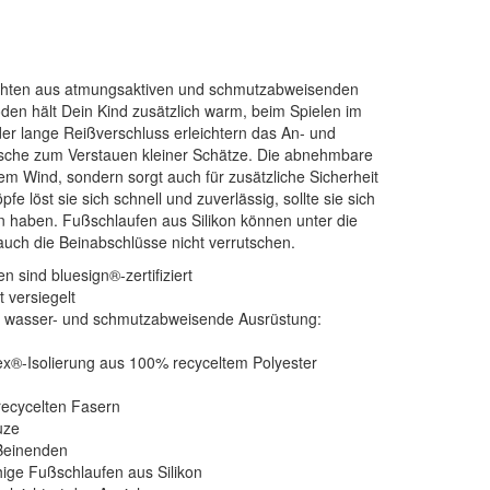
 Nähten aus atmungsaktiven und schmutzabweisenden
den hält Dein Kind zusätzlich warm, beim Spielen im
er lange Reißverschluss erleichtern das An- und
asche zum Verstauen kleiner Schätze. Die abnehmbare
tem Wind, sondern sorgt auch für zusätzliche Sicherheit
e löst sie sich schnell und zuverlässig, sollte sie sich
n haben. Fußschlaufen aus Silikon können unter die
uch die Beinabschlüsse nicht verrutschen.
n sind bluesign®-zertifiziert
t versiegelt
ie wasser- und schmutzabweisende Ausrüstung:
llex®-Isolierung aus 100% recyceltem Polyester
 recycelten Fasern
uze
Beinenden
ige Fußschlaufen aus Silikon