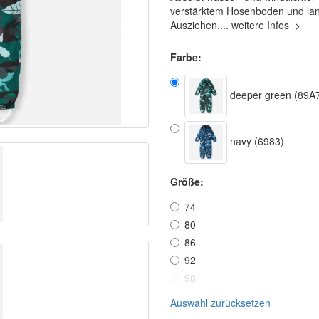
verstärktem Hosenboden und lan
Ausziehen....
weitere Infos
>
Farbe:
deeper green (89A
navy (6983)
Größe:
74
80
86
92
98
Auswahl zurücksetzen