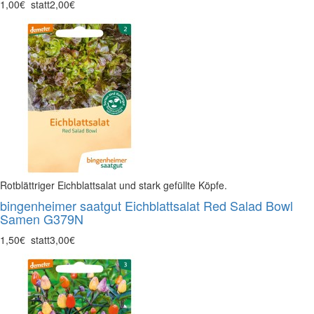
1,00€
statt
2,00€
Rotblättriger Eichblattsalat und stark gefüllte Köpfe.
bingenheimer saatgut Eichblattsalat Red Salad Bowl
Samen G379N
1,50€
statt
3,00€