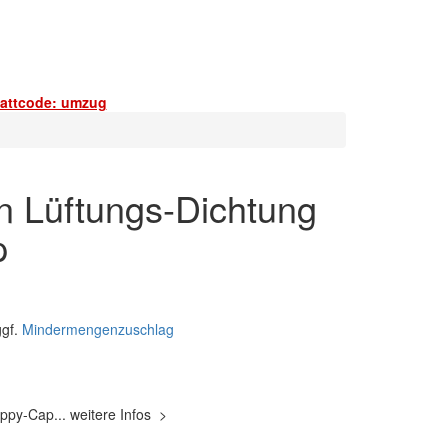
battcode: umzug
n Lüftungs-Dichtung
p
gf.
Mindermengenzuschlag
Sippy-Cap...
weitere Infos
>