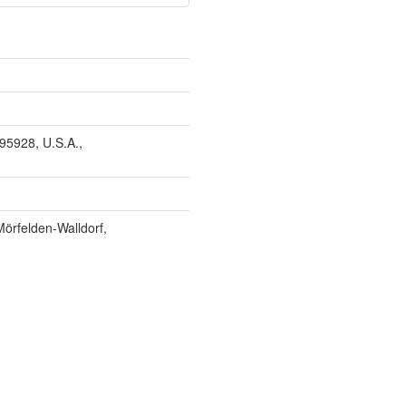
95928, U.S.A.,
örfelden-Walldorf,