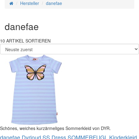
Hersteller
danefae
danefae
10
ARTIKEL
SORTIEREN
Schönes, weiches kurzärmeliges Sommerkleid von DYR.
danefae Dyrloud SS Dress SOMMERFUGL Kinderkleid